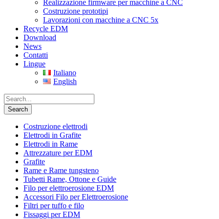
Realizzazione firmware per macchine a CNC
Costruzione prototipi
Lavorazioni con macchine a CNC 5x
Recycle EDM
Download
News
Contatti
Lingue
Italiano
English
Costruzione elettrodi
Elettrodi in Grafite
Elettrodi in Rame
Attrezzature per EDM
Grafite
Rame e Rame tungsteno
Tubetti Rame, Ottone e Guide
Filo per elettroerosione EDM
Accessori Filo per Elettroerosione
Filtri per tuffo e filo
Fissaggi per EDM