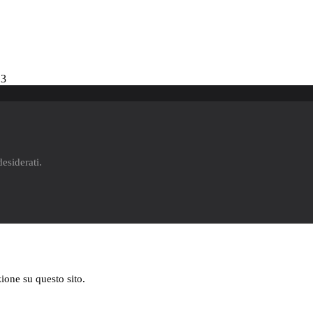
13
desiderati.
zione su questo sito.