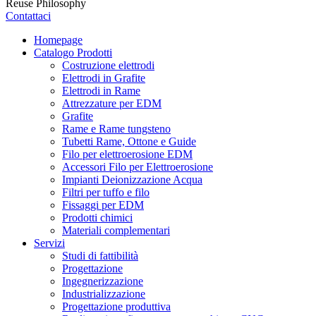
Reuse Philosophy
Contattaci
Homepage
Catalogo Prodotti
Costruzione elettrodi
Elettrodi in Grafite
Elettrodi in Rame
Attrezzature per EDM
Grafite
Rame e Rame tungsteno
Tubetti Rame, Ottone e Guide
Filo per elettroerosione EDM
Accessori Filo per Elettroerosione
Impianti Deionizzazione Acqua
Filtri per tuffo e filo
Fissaggi per EDM
Prodotti chimici
Materiali complementari
Servizi
Studi di fattibilità
Progettazione
Ingegnerizzazione
Industrializzazione
Progettazione produttiva