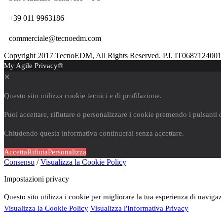
+39 011 9963186
commerciale@tecnoedm.com
Copyright 2017 TecnoEDM, All Rights Reserved. P.I. IT068712400
My Agile Privacy®
✕
Questo sito utilizza cookie tecnici e di profilazione.
Puoi accettare, rifiutare o personalizzare i cookie premendo i pulsanti 
Chiudendo questa informativa continuerai senza accettare.
Accetta
Rifiuta
Personalizza
Consenso
/
Visualizza la Cookie Policy
Impostazioni privacy
Questo sito utilizza i cookie per migliorare la tua esperienza di naviga
Visualizza la Cookie Policy
Visualizza l'Informativa Privacy