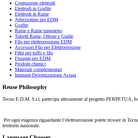
Costruzione elettrodi
Elettrodi in Grafite
Elettrodi in Rame
Attrezzature per EDM
Grafite
Rame e Rame tungsteno
Tubetti Rame, Ottone e Guide
Filo per elettroerosione EDM
Accessori Filo per Elettroerosione
Filtri per tuffo e filo
Fissaggi per EDM
Prodotti chimici
Materiali complementari
Impianti Deionizzazione Acqua
Reuse Philosophy
Tecno E.D.M. S.r.l. partecipa attivamente al progetto PERPETUA, forn
Per ogni esigenza riguardante lʼelettroerosione potete trovare in Tecno
territorio nazionale.
Language Chooser