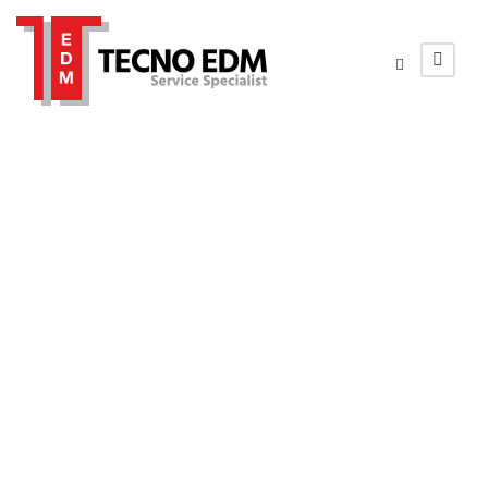
elettrodi in
grafite elettrodi
grafite set
elettrodi