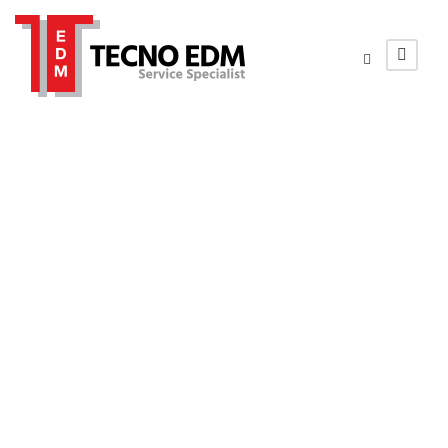
fissaggio per
EDM presetting
fuori macchina
montaggio