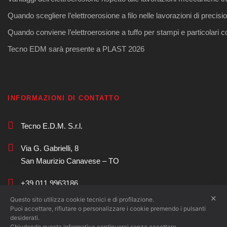
Quando scegliere l’elettroerosione a filo nelle lavorazioni di precisi
Quando conviene l’elettroerosione a tuffo per stampi e particolari 
Tecno EDM sarà presente a PLAST 2026
INFORMAZIONI DI CONTATTO
Tecno E.D.M. S.r.l.
Via G. Gabrielli, 8
San Maurizio Canavese – TO
+39 011 9963186
✕
Questo sito utilizza cookie tecnici e di profilazione.
commerciale@tecnoedm.com
Puoi accettare, rifiutare o personalizzare i cookie premendo i pulsanti
desiderati.
Chiudendo questa informativa continuerai senza accettare.