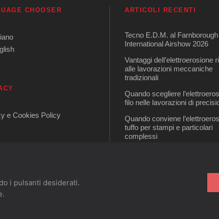
GUAGE CHOOSER
ARTICOLI RECENTI
Tecno E.D.M. al Farnborough
liano
International Airshow 2026
glish
Vantaggi dell’elettroerosione r
alle lavorazioni meccaniche
tradizionali
ACY
Quando scegliere l’elettroero
filo nelle lavorazioni di precis
cy e Cookies Policy
Quando conviene l’elettroero
tuffo per stampi e particolari
complessi
Tecno EDM sarà presente a
2026
do i pulsanti desiderati.
e.