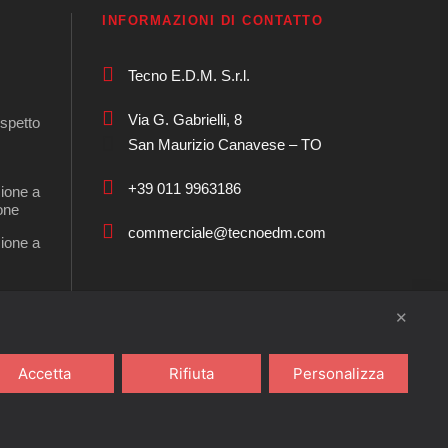
INFORMAZIONI DI CONTATTO
Tecno E.D.M. S.r.l.
Via G. Gabrielli, 8
ispetto
San Maurizio Canavese – TO
+39 011 9963186
sione a
ione
commerciale@tecnoedm.com
sione a
 PLAST
✕
Accetta
Rifiuta
Personalizza