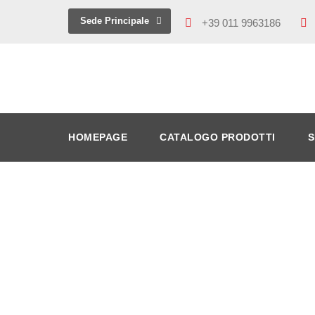
Sede Principale
+39 011 9963186
HOMEPAGE
CATALOGO PRODOTTI
S
attrezzature 
attrezzature