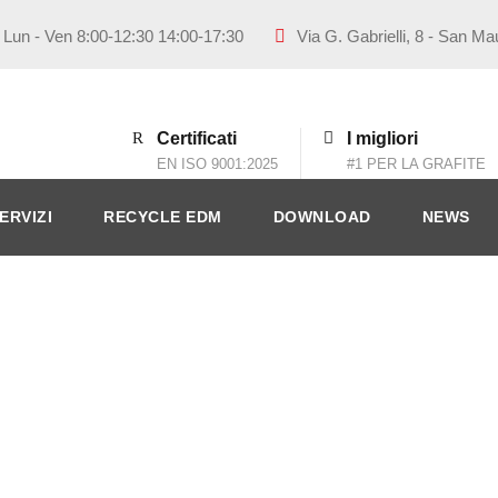
Lun - Ven 8:00-12:30 14:00-17:30
Via G. Gabrielli, 8 - San Ma
Certificati
I migliori
EN ISO 9001:2025
#1 PER LA GRAFITE
ERVIZI
RECYCLE EDM
DOWNLOAD
NEWS
per edm porta ele