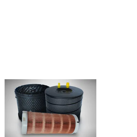
filo macchine
EDM