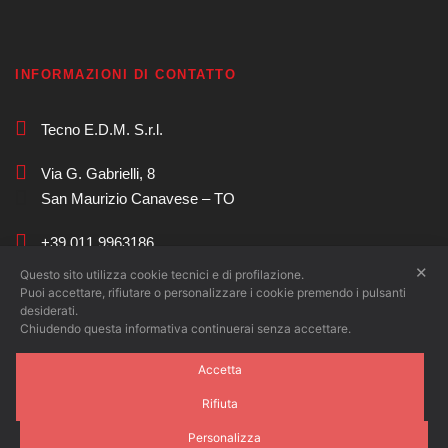
INFORMAZIONI DI CONTATTO
Tecno E.D.M. S.r.l.
Via G. Gabrielli, 8
San Maurizio Canavese – TO
+39 011 9963186
✕
Questo sito utilizza cookie tecnici e di profilazione.
commerciale@tecnoedm.com
Puoi accettare, rifiutare o personalizzare i cookie premendo i pulsanti
desiderati.
Chiudendo questa informativa continuerai senza accettare.
Accetta
Rifiuta
Copyright 2017 TecnoEDM, All Rights Reserved. P.I.
Personalizza
IT06871240013